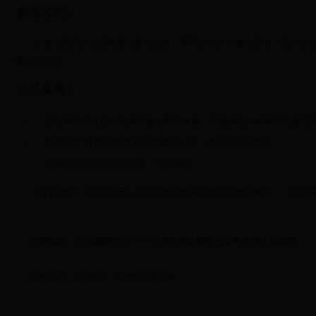
参与方式：
所有玩家只需在活动期间登录游戏，即可自动参与各项活动。部分活
游戏内公告。
注意事项：
活动奖励将在活动结束后通过邮件发放，请确保您的邮箱有足够空
限时副本“蛮荒秘境”每日仅可挑战一次，请合理安排时间。
庆典任务链需按顺序完成，不可跳过。
我们期待在《蛮荒志异》的五周年庆典中与您共度欢乐时光，一起探
英雄枪战：2025巅峰对决——全球精英联赛暨三周年庆典狂欢盛典
烈焰战神：燃烧吧！英雄的试炼之旅