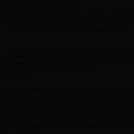
首页
科技前沿
联动企划
机甲工坊
《蛮荒志异》五周年庆典：探索神秘蛮荒，赢取稀有奖励！
亲爱的《蛮荒志异》玩家们，我们即将迎来游戏五周年的盛大时刻！
了一场为期两周的庆典活动，从
2025年3月29日
开始，直到
2025年4月12
会体验到前所未有的游戏乐趣，并赢取丰厚的奖励。
活动亮点：
限时副本挑战
：开放全新限时副本“蛮荒秘境”，挑战成功可获得稀
双倍经验与掉落
：活动期间，所有副本和经验任务将享受双倍经验
庆典任务链
：完成一系列庆典任务，解锁专属称号和限量版坐骑。
幸运大转盘
：每日登录即可参与幸运大转盘，赢取金币、宝石、强
公会争霸赛
：组织您的公会成员参与争霸赛，争夺至高荣誉和丰厚