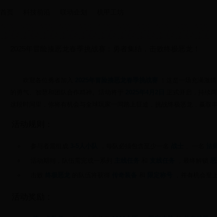
首页
科技前沿
联动企划
机甲工坊
2025年冒险揍恶龙春季挑战赛：勇者集结，击败终极恶龙！
欢迎各位勇者加入
2025年冒险揍恶龙春季挑战赛
！这是一场充满激情
的勇气、智慧和团队合作精神。活动将于
2025年4月2日
正式开启，持续两
这段时间里，你将有机会与全球玩家一同踏上征途，挑战终极恶龙，赢取
活动规则：
参与者需组成
3-5人小队
，每队必须包含至少一名
战士
、一名
法
活动期间，队伍需完成一系列
主线任务
和
支线任务
，最终解锁
恶
击败
终极恶龙
的队伍将获得
传奇装备
和
限定称号
，并有机会登
活动奖励：