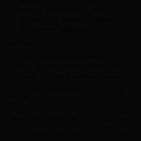
第一名队伍
：每位成员获得
1000金币
、
限定皮肤
和
传奇武器
。
第二名队伍
：每位成员获得
800金币
和
稀有宠物
。
第三名队伍
：每位成员获得
500金币
和
专属坐骑
。
所有参与者均可获得
纪念徽章
和
经验加成道具
。
注意事项：
活动期间，请确保网络稳定，避免因掉线影响团队进度。
恶意刷分或使用外挂的行为将被取消资格，并封禁账号。
如有疑问，请联系
客服团队
或访问
官方论坛
获取帮助。
准备好迎接挑战了吗？
冒险揍恶龙
的世界正在等待你的到来！召集你
的传奇英雄吧！
齐天降魔记·2025神魔裂隙开启盛典——三界共战天魔复苏之劫
《超燃冒险团》2025跨次元激战·全服集结！时空裂隙与巅峰王座争夺