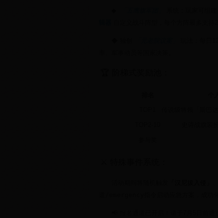
◆
「五鹰旗军团」
系统：玩家可组建
辑器
自定义战斗阵型，每个方阵最多支持2
◆ 独创
「元老院议案」
玩法：每日12
率、军事动员等国家决策。
🏆 阶梯式奖励池：
排名
个
TOP1
传说级将领「斯巴达克斯
TOP2-10
史诗战旗装扮+
参与奖
⚔️ 特殊事件系统：
活动期间将随机触发
「汉尼拔入侵」
道
/emergency
指令启动应急方案，成功
📢 报名通道已开启！请于7月5日前通