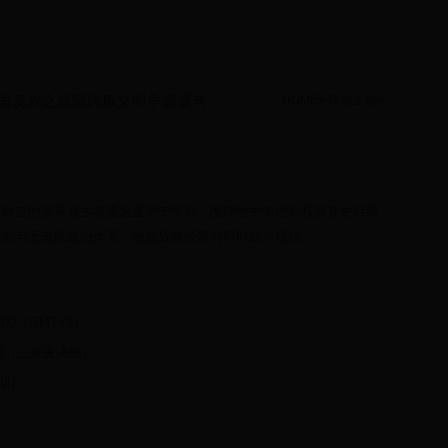
帝国复兴之战暨跨服文明争霸盛典
HOME
>
联动企划
>
行时空的罗马领主将重返亚平宁半岛，围绕地中海控制权展开史诗级
体制与元老院政治体系，融合战略经营与即时战斗玩法。
 18:00（GMT+8）
 24:00（三昼夜决战）
核期）