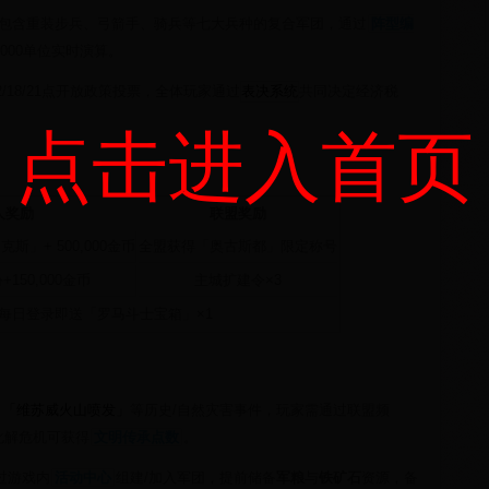
包含重装步兵、弓箭手、骑兵等七大兵种的复合军团，通过
阵型编
000单位实时演算。
/18/21点开放政策投票，全体玩家通过
表决系统
共同决定经济税
点击进入首页
人奖励
联盟奖励
」+ 500,000金币
全盟获得「奥古斯都」限定称号
150,000金币
主城扩建令×3
每日登录即送「罗马斗士宝箱」×1
、
「维苏威火山喷发」
等历史/自然灾害事件，玩家需通过联盟频
化解危机可获得
文明传承点数
。
过游戏内
活动中心
组建/加入军团，提前储备
军粮
与
铁矿石
资源，备