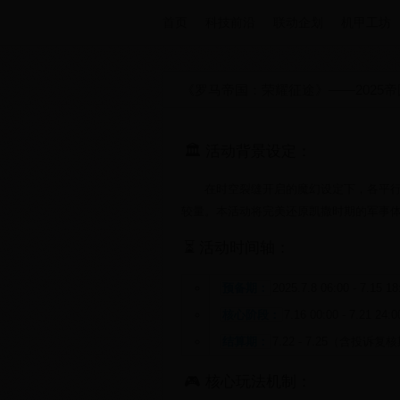
首页
科技前沿
联动企划
机甲工坊
《罗马帝国：荣耀征途》——2025
🏛️ 活动背景设定：
在时空裂缝开启的魔幻设定下，各平
较量。本活动将完美还原凯撒时期的军事
⏳ 活动时间轴：
预备期：
2025.7.8 06:00 - 7.15
核心阶段：
7.16 00:00 - 7.21
结算期：
7.22 - 7.25（含投诉复
🎮 核心玩法机制：