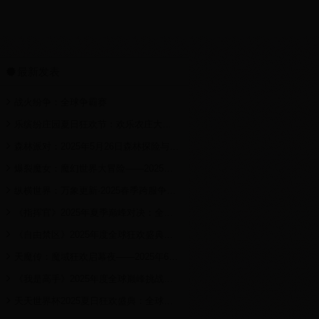
最新发表
战火纷争：全球争霸赛
乐缤纷庄园夏日狂欢节：欢乐农庄大挑战
森林派对：2025年5月26日森林探险与欢乐派对活动
爆裂魔女：魔幻世界大冒险——2025年5月8日盛大开启！
纵横世界：万象更新·2025春季跨服争霸赛暨全服玩家庆典盛典
《指挥官》2025年夏季巅峰对决：全球玩家集结战暨六周年庆典狂欢盛典
《自由禁区》2025年度全球狂欢盛典：极限挑战赛暨五周年庆典活动
天魔传：魔域狂欢启幕夜——2025年6月20日全球玩家大冒险
《我是高手》2025年度全球巅峰挑战赛暨跨服竞技狂欢盛典
天天世界杯2025夏日狂欢盛典：全球玩家同台竞技赢取豪华大奖