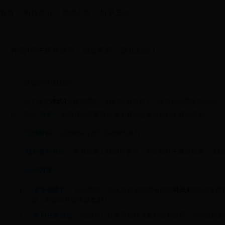
首页
科技前沿
联动企划
机甲工坊
神武4周年庆狂欢节：仙途再启，豪礼相赠！
尊敬的神武玩家们：
为了庆祝
神武4
上线四周年，我们特别策划了一场盛大的周年庆活动！
始，持续
30天
，为所有玩家带来前所未有的游戏体验和丰厚的奖励！
活动时间：
2025年4月3日-2025年5月2日
活动参与方式：
所有玩家上线即可参与，无需额外下载或安装，活动
活动内容：
登录领豪礼：
活动期间，每天登录游戏即可领取
神武4
周年庆专属
蛋、坐骑碎片等惊喜奖励！
每日任务挑战：
完成每日任务可获得大量经验和金币，同时还能解