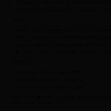
副本挑战赛：
参与
神武4
经典副本挑战，击败BOSS可获得稀有材
社交互动活动：
邀请好友组队完成任务，可获得额外奖励，更有机
活动奖励：
元宝奖励：每天登录可领取
神武4
限量元宝，累计登录7天可获得终
稀有装备：完成每日任务和副本挑战可获得
神武4
稀有装备，助你轻
宠物与坐骑：活动期间，玩家有机会获得
神武4
专属宠物蛋和限定坐
称号与时装：参与社交互动活动可获得
神武4
周年庆特殊称号和限量
注意事项：
活动奖励需在活动期间领取，逾期将无法获得。
所有奖励均为游戏内虚拟物品，不可交易或变卖。
请确保账号安全，避免因账号被盗导致奖励丢失。
让我们一起庆祝
神武4
的四周年，享受这场属于所有玩家的狂欢盛宴！
友一起畅游神武世界，赢取丰厚奖励！