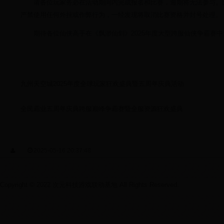
请各位玩家务必在活动期间内完成报名和比赛，逾期将无法参与。
严禁使用任何外挂或作弊行为，一经发现将取消比赛资格并封号处理。
期待各位仙侠高手在《飘渺仙剑》2025年度大型跨服仙侠争霸赛
九州天空城2025年度全球玩家狂欢盛典暨五周年庆典活动
全民霸业五周年庆典跨服巅峰争霸赛暨全服资源狂欢盛典
2025-05-16 20:37:48
Copyright © 2022 次元科技游戏联动基地 All Rights Reserved.