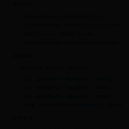
活动规则
所有玩家均可报名参加，需达到等级60级及以上。
比赛采用跨服匹配机制，系统将根据玩家实力进行公平匹配。
每场比赛为1v1对决，胜者晋级，败者淘汰。
决赛阶段将采用积分制，最终积分最高的玩家将获得冠军。
活动奖励
本次大赛准备了丰厚的奖励，包括但不限于：
冠军：
仙剑至尊称号
+
稀有仙器套装
+
10000元宝
亚军：
仙剑王者称号
+
高级仙器套装
+
5000元宝
季军：
仙剑精英称号
+
中级仙器套装
+
3000元宝
参与奖：所有参赛玩家均可获得
仙剑纪念称号
+
1000元宝
注意事项