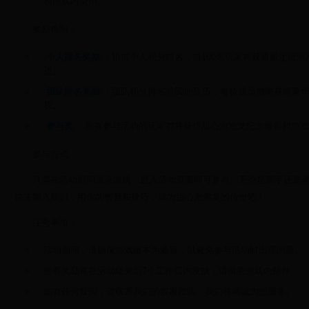
和游戏内货币。
奖励机制：
个人排名奖励
：根据个人积分排名，前100名玩家将获得限定版
边。
团队排名奖励
：团队积分排名前50的队伍，每位成员都将获得豪
权。
参与奖
：所有参与活动的玩家都将获得甜心泡泡龙纪念徽章和游戏
参与方式：
只需在活动期间登录游戏，进入活动页面即可参与。无论是新手还是
快来加入我们，用你的智慧和技巧，成为甜心泡泡龙的传奇吧！
注意事项：
活动期间，请确保游戏版本为最新，以避免参与活动时出现问题。
所有奖励将在活动结束后7个工作日内发放，请留意游戏内邮件。
如有任何疑问，请联系我们的客服团队，我们将竭诚为您服务。