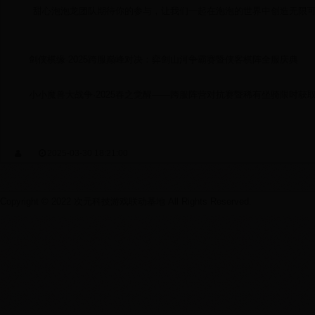
甜心泡泡龙团队期待你的参与，让我们一起在泡泡的世界中创造无限
剑侠棋缘·2025跨服巅峰对决：弈剑山河争霸赛暨侠客棋阵全服庆典
小小魔兽大战争·2025春之觉醒——跨服阵营对抗赛暨稀有坐骑限时获
2025-03-30 18:21:00
Copyright © 2022 次元科技游戏联动基地 All Rights Reserved.