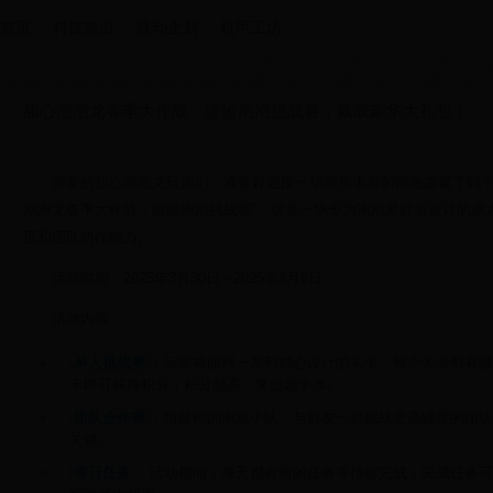
首页
科技前沿
联动企划
机甲工坊
甜心泡泡龙春季大作战：缤纷泡泡挑战赛，赢取豪华大礼包！
亲爱的甜心泡泡龙玩家们，准备好迎接一场前所未有的泡泡盛宴了吗？20
泡泡龙春季大作战：缤纷泡泡挑战赛”，这是一场专为泡泡爱好者设计的盛
度和团队协作能力。
活动时间：2025年3月30日 - 2025年4月6日
活动内容：
单人挑战赛
：玩家将面对一系列精心设计的关卡，每个关卡都有独
卡即可获得积分，积分越高，奖励越丰厚。
团队合作赛
：组建你的泡泡小队，与好友一起挑战更高难度的团队
关键。
每日任务
：活动期间，每天都有新的任务等待你完成，完成任务可