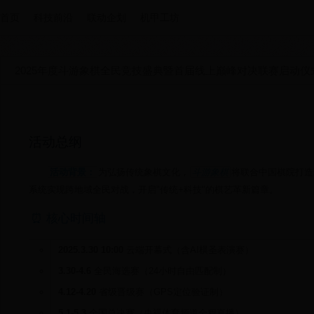
首页
科技前沿
联动企划
机甲工坊
2025年度斗游象棋全民竞技盛典暨首届线上巅峰对决联赛启动仪
活动总纲
活动背景：
为弘扬传统象棋文化，
斗游象棋
将联合中国棋院打造
系统实现跨地域全民对战，开启"传统+科技"的棋艺革新篇章。
⏰ 核心时间轴
2025.3.30 10:00
云端开幕式（含AI棋圣表演赛）
3.30-4.6
全民海选赛（24小时自由匹配制）
4.12-4.20
省级晋级赛（GPS定位验证制）
5.1-5.3
全国总决赛（央视体育频道全程直播）