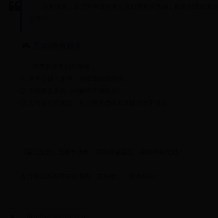
技术保障：采用区块链技术记录所有对局数据，配备AI鹰眼系
公平性。
🎮 互动增值服务
所有参赛者自动获得：
① 赛事专属直播间（可设置观战密码）
② 智能复盘系统（AI解析关键棋步）
③ 人气值打榜通道（观众赠送虚拟道具提升选手排名）
《蛮荒志异》五周年庆典：探索神秘蛮荒，赢取稀有奖励！
战刀塔2025春季狂欢盛典：英雄集结，巅峰对决！
2025-03-30 01:17:00