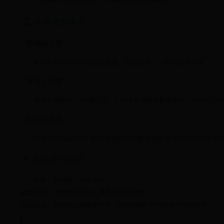
🏆 多维奖励体系
青铜段位奖：
累计参与10局即可获限定皮肤「楚河汉界」+ 2000游戏金币
省级三甲奖：
省级专属称号「XX省棋王」+ 实体金丝楠木象棋套装（带NFC防
全国冠军奖：
① 10万元现金奖励 ② 中国棋院特聘教练资格 ③ 游戏内永久金色I
📱 创新参与机制
采用「双轨制」对战系统：
传统模式
：完整象棋规则，单局限时30分钟
闪电模式
：创新加入随机事件卡（每5步触发天气/奇袭等特殊效果）