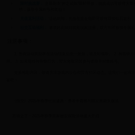
限时挑战赛：
全新副本“神之试炼”限时开放，挑战成功可获得大
榜，赢取专属称号和奖励！
充值返利活动：
活动期间，充值任意金额即可获得双倍钻石返利，
社交互动福利：
邀请好友回归或新玩家注册，双方均可获得专属礼
注意事项：
1. 所有活动奖励将在活动结束后统一发放，请及时领取。 2. 神装
用。 3. 如发现任何作弊行为，官方将取消其参与资格并封禁账号。
更多精彩内容，敬请关注游戏内公告和官方社区动态。让我们一起在
宴吧！
《悟空》2025年春季狂欢盛典：勇者争霸赛与限定奖励大放送
宫墙之下：2025年春季皇家秘宝探险活动盛大开启