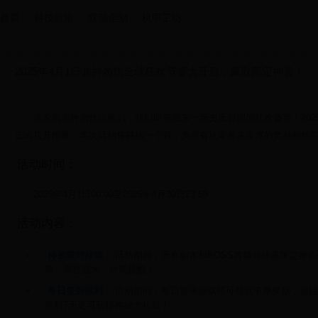
首页
科技前沿
联动企划
机甲工坊
2025年4月1日非神勿扰全球狂欢节盛大开启，赢取限定神装！
亲爱的非神勿扰玩家们，我们即将迎来一场史无前例的狂欢盛宴！202
正式拉开帷幕，本次活动将持续一个月，为所有玩家带来丰厚的奖励和精
活动时间：
2025年4月1日00:00至2025年4月30日23:59
活动内容：
神装限时掉落：
活动期间，所有副本和BOSS将额外掉落限定神
装，属性强大，外观炫酷！
每日签到福利：
活动期间，每日登录游戏即可领取丰厚奖励，包括
签到7天更可获得神秘大礼包！